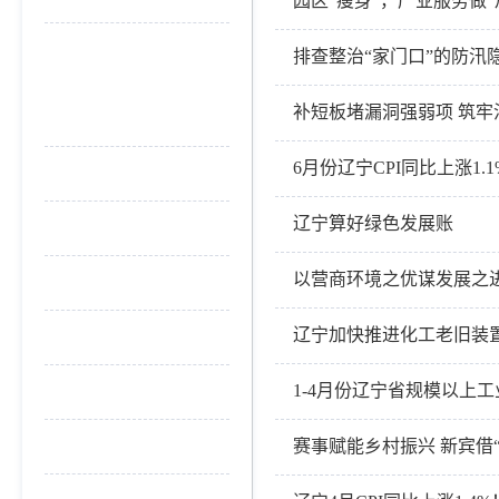
园区“瘦身”，产业服务做“
经济运行
排查整治“家门口”的防汛
年度计划
补短板堵漏洞强弱项 筑牢
季度分析
6月份辽宁CPI同比上涨1.1
价格信息
辽宁算好绿色发展账
政策法规
以营商环境之优谋发展之
粮食储备
辽宁加快推进化工老旧装
发展规划
1-4月份辽宁省规模以上
招商引资
建议提案办理结果公开
赛事赋能乡村振兴 新宾借