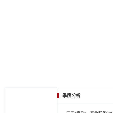
您现在的位置：
首页
/
政务公开
/
经济运行
/
季度分析
季度分析
政务公开
机构设置