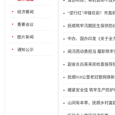
谋划项目，有机会绝不放
经济要闻
“逆行红”冲锋在前！市直
重要会议
抚顺筑牢汛期民生保供防
图片新闻
中办、国办印发《关于全
通知公示
闻汛而动勇担当 履职筑牢
副省长白英来抚检查指导
抚顺918公里老旧管网焕新
绷紧安全弦 筑牢生产防护
山间有本草，抚顺乡村富