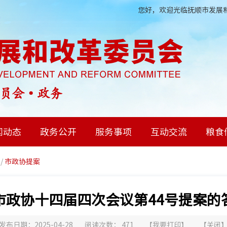
您好，欢迎光临抚顺市发展和
闻动态
政务公开
服务事项
互动交流
粮食
/
市政协提案
市政协十四届四次会议第44号提案的
发布日期：2025-04-28
阅读次数：
471
【
我要打印
】
【
关闭