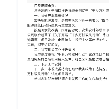
民盟抚顺市委：
您提出的关于加快推进抚顺争创辽宁“千乡万村驭
一、我省产业政策情况
加快新能源发展，是贯彻落实习近平总书记“四个
能源绿色低碳转型具有重要意义。
按照国家发改委、国家能源局、农业农村部联合印
公司联合起草了《关于开展“千乡万村驭风行动”助力
速资源、项目选址、电网接入、投资主体等申报条件，
完善，拟于近期印发。
二、我市相关工作推进情况
我市高度重视“千乡万村驭风行动”试点项目申报
真研究摸排县域电网接入条件，各县区积极推进项目招
三、下步工作安排
下一步，市发改委将密切跟踪我省政策下达情况，
万村驭风行动”试点项目清单。
感谢您对我市新能源产业发展工作的关心和支持！