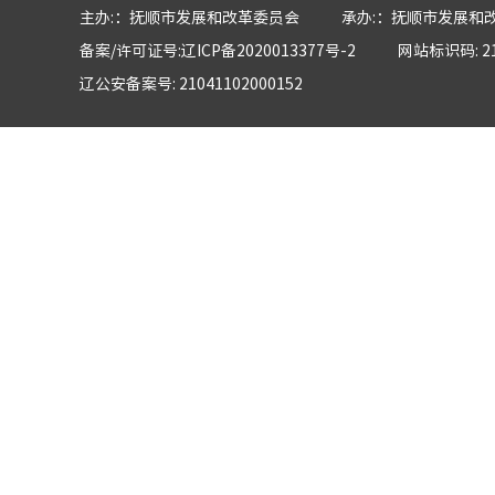
主办:：抚顺市发展和改革委员会
承办:：抚顺市发展和
备案/许可证号:辽ICP备2020013377号-2
网站标识码: 21
辽公安备案号: 21041102000152