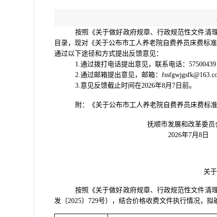
按照
《关于做好政府规章、行政规范性文件清
目录，
现对《
关于公布市工人养老院自费养员床费标准
通过以下途径和方式提出反馈意见：
1.通过拨打电话提出意见，联系电话：57500439
2.通过邮箱提出意见，邮箱：fssfgwjgsfk
@
163.c
3
.意见反馈截止时间在202
6
年
8
月
7
日前。
附：《
关于公布市工人养老院自费养员床费标
抚顺市发展和改革委员
202
6
年
7
月
8
日
关于
按照《关于做好政府规章、行政规范性文件清
发〔2025〕729号），结合价格收费文件执行情况