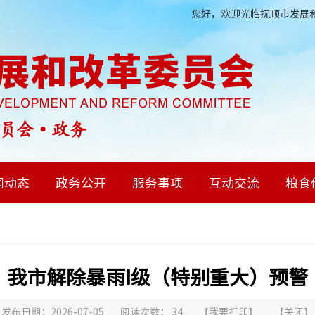
您好，欢迎光临抚顺市发展和
闻动态
政务公开
服务事项
互动交流
粮食
我市解除暴雨I级（特别重大）预警
发布日期：2026-07-05
阅读次数：
34
【
我要打印
】
【
关闭
】