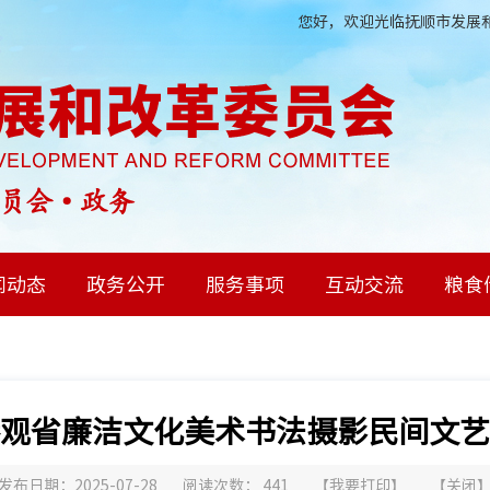
您好，欢迎光临抚顺市发展和
闻动态
政务公开
服务事项
互动交流
粮食
观省廉洁文化美术书法摄影民间文艺
发布日期：2025-07-28
阅读次数：
441
【
我要打印
】
【
关闭