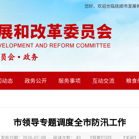
您好，欢迎光临抚顺市发展和
闻动态
政务公开
服务事项
互动交流
粮食
市领导专题调度全市防汛工作
发布日期：2026-07-08
阅读次数：
43
【
我要打印
】
【
关闭
】