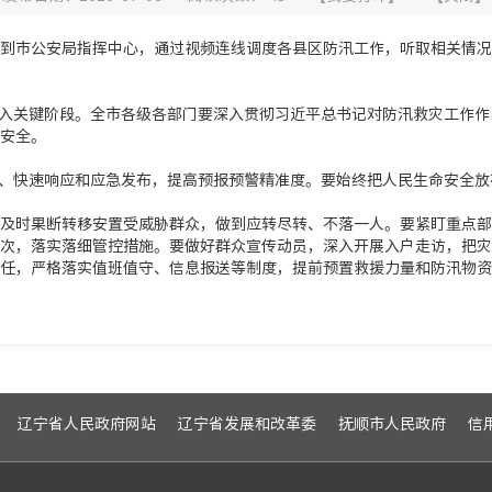
到市公安局指挥中心，通过视频连线调度各县区防汛工作，听取相关情况
入关键阶段。全市各级各部门要深入贯彻习近平总书记对防汛救灾工作作
安全。
、快速响应和应急发布，提高预报预警精准度。要始终把人民生命安全放
及时果断转移安置受威胁群众，做到应转尽转、不落一人。要紧盯重点部
次，落实落细管控措施。要做好群众宣传动员，深入开展入户走访，把灾
任，严格落实值班值守、信息报送等制度，提前预置救援力量和防汛物资
辽宁省人民政府网站
辽宁省发展和改革委
抚顺市人民政府
信