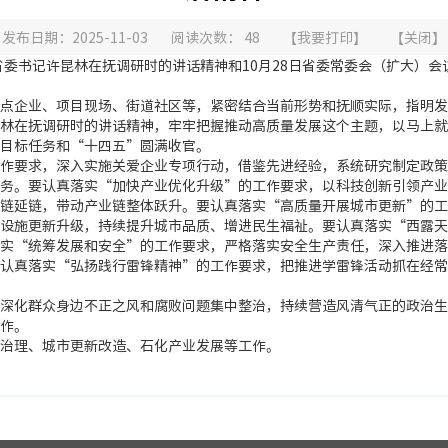
发布日期：2025-11-03
阅读次数：
48
【
我要打印
】
【
关闭
】
习省委书记许昆林在抚调研时的讲话精神和10月28日省委常委会（扩大）
点企业、项目现场、街道社区等，紧密结合当前形势和抚顺实际，指明发
林在抚调研时的讲话精神，牢牢把握推动高质量发展这个主题，以马上就
目标任务和“十四五”圆满收官。
作要求，深入实施关爱企业专项行动，借鉴先进经验，系统研究制定政策
务。要认真落实“加快产业优化升级”的工作要求，以科技创新引领产业
链延链，带动产业链整体跃升。要认真落实“高质量开展城市更新”的工
设施更新升级，持续提升城市品质、增进民生福祉。要认真落实“西露天
实“统筹发展和安全”的工作要求，严格落实安全生产责任，深入推进落
认真落实“弘扬践行雷锋精神”的工作要求，把推进学雷锋活动抓在经常
深化群众身边不正之风和腐败问题集中整治，持续营造风清气正的政治生
作。
治理、城市更新改造、石化产业发展等工作。