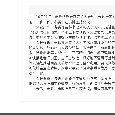
10月31日，市委常委会召开扩大会议，传达学
署下一步工作。市委书记高键主持会议。
会议指出，省委许昆林书记来到抚顺调研，走进重
了强大信心和动力。全市上下要认真落实省委书记许昆
位，更加科学务实做好四季度各项工作，努力实现全年
会议强调，要认真落实“大力优化营商环境”的工
环境问题，尽心尽力为各类经营主体提供全生命周期服
金、装备制造等头部企业，开展精准招商，着眼强链补
加快推进老旧小区、危旧房改造，抓好地下管网等基础
深入谋划推进西露天矿综合治理与整合利用。要认真落
强化社会治安防控，以高水平安全保障高质量发展。要
盼”问题。
会议要求，各级党委要扛牢管党治党的主体责任，
提高能力素质和工作效率，解放思想，创造性地开展工
会后，市委、市政府召开专题会议，研究西露天矿